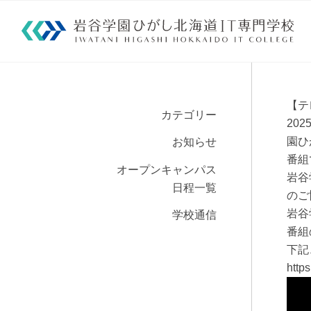
【テ
カテゴリー
20
園ひ
お知らせ
番組
オープンキャンパス
岩谷
日程一覧
のご
岩谷
学校通信
番組
下記
http