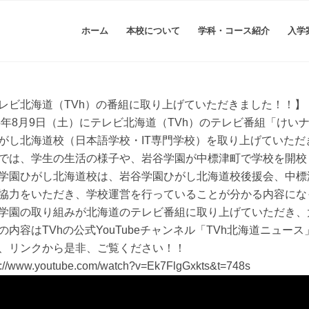
ホーム
本校について
学科・コース紹介
入学
レビ北海道（TVh）の番組に取り上げていただきました！！】
25年8月9日（土）にテレビ北海道（TVh）のテレビ番組「け
がし北海道校（日本語学校・IT専門学校）を取り上げていただ
では、学生の生活の様子や、岩谷学園が中標津町で学校を開校
学園ひがし北海道校は、岩谷学園ひがし北海道校後援会、中標
協力をいただき、学校運営を行っていることが分かる内容にな
学園の取り組みが北海道のテレビ番組に取り上げていただき、
の内容はTVhの公式YouTubeチャンネル「TVh北海道ニュ
、リンクから是非、ご覧ください！！
s://www.youtube.com/watch?v=Ek7FlgGxkts&t=748s