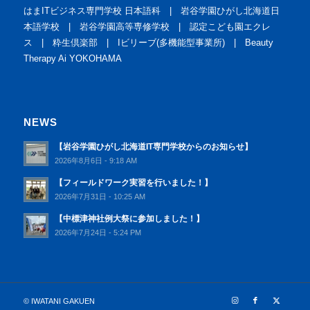
はまITビジネス専門学校 日本語科
|
岩谷学園ひがし北海道日
本語学校
|
岩谷学園高等専修学校
|
認定こども園エクレ
ス
|
粋生倶楽部
|
Iビリーブ(多機能型事業所)
|
Beauty
Therapy Ai YOKOHAMA
NEWS
【岩谷学園ひがし北海道IT専門学校からのお知らせ】
2026年8月6日 - 9:18 AM
【フィールドワーク実習を行いました！】
2026年7月31日 - 10:25 AM
【中標津神社例大祭に参加しました！】
2026年7月24日 - 5:24 PM
© IWATANI GAKUEN