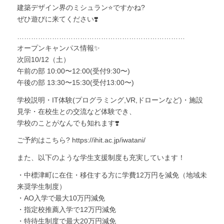
建築デザイン界のミシュラン⭐️ですかね?
ぜひ遊びに来てください❣️
………………………………………………………………
オープンキャンパス情報✨
次回10/12（土）
午前の部 10:00〜12:00(受付9:30〜)
午後の部 13:30〜15:30(受付13:00〜)
学校説明・IT体験(プログラミング,VR,ドローンなど)・施設
見学・在校生との交流など体験でき、
学校のことがなんでも知れます❣️
ご予約はこちら? https://ihit.ac.jp/iwatani/
また、以下のような学生支援制度も充実しています！
・中標津町に在住・移住する方に学費12万円を減免（地域未
来奨学生制度）
・AO入学で最大10万円減免
・指定校推薦入学で12万円減免
・特待生制度で最大20万円減免