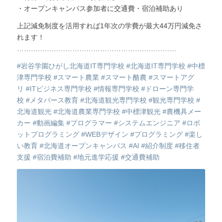
・オープンキャンパス参加者に交通費・宿泊補助あり
上記減免制度を活用すれば1年次の学費が最大44万円減免さ
れます！
……………………………………………………………
#岩谷学園ひがし北海道IT専門学校
#北海道IT専門学校
#中標
津専門学校
#スマート農業
#スマート酪農
#スマートアグ
リ
#ITビジネス専門学校
#情報専門学校
#ドローン専門学
校
#メタバース教育
#北海道観光専門学校
#観光専門学校
#
北海道観光
#北海道農業専門学校
#中標津観光
#農機具メー
カー
#動画編集
#プログラマー
#システムエンジニア
#ロボ
ットプログラミング
#WEBデザイン
#プログラミング
#楽し
い教育
#北海道オープンキャンパス
#AI
#紹介制度
#移住者
支援
#宿泊費補助
#地元進学応援
#交通費補助