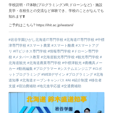
学校説明・IT体験(プログラミング,VR,ドローンなど)・施設
見学・在校生との交流など体験でき、学校のことがなんでも
知れます❣️
ご予約はこちら? https://ihit.ac.jp/iwatani/
……………………………………………………………
#岩谷学園ひがし北海道IT専門学校
#北海道IT専門学校
#中標
津専門学校
#スマート農業
#スマート酪農
#スマートアグ
リ
#ITビジネス専門学校
#情報専門学校
#ドローン専門学
校
#メタバース教育
#北海道観光専門学校
#観光専門学校
#
北海道観光
#北海道農業専門学校
#中標津観光
#農機具メー
カー
#動画編集
#プログラマー
#システムエンジニア
#ロボ
ットプログラミング
#WEBデザイン
#プログラミング
#北海
道知事
#北海道オープンキャンパス
#AI
#紹介制度
#移住者
支援
#宿泊費補助
#地元進学応援
#交通費補助