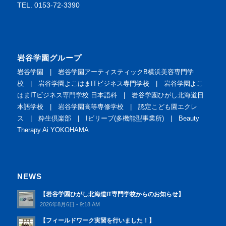
TEL. 0153-72-3390
岩谷学園グループ
岩谷学園
|
岩谷学園アーティスティックB横浜美容専門学
校
|
岩谷学園よこはまITビジネス専門学校
|
岩谷学園よこ
はまITビジネス専門学校 日本語科
|
岩谷学園ひがし北海道日
本語学校
|
岩谷学園高等専修学校
|
認定こども園エクレ
ス
|
粋生倶楽部
|
Iビリーブ(多機能型事業所)
|
Beauty
Therapy Ai YOKOHAMA
NEWS
【岩谷学園ひがし北海道IT専門学校からのお知らせ】
2026年8月6日 - 9:18 AM
【フィールドワーク実習を行いました！】