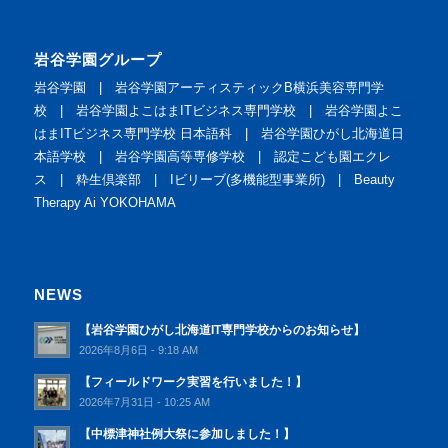
岩谷学園グループ
岩谷学園
|
岩谷学園アーティスティックB横浜美容専門学
校
|
岩谷学園よこはまITビジネス専門学校
|
岩谷学園よこ
はまITビジネス専門学校 日本語科
|
岩谷学園ひがし北海道日
本語学校
|
岩谷学園高等専修学校
|
認定こども園エクレ
ス
|
粋生倶楽部
|
Iビリーブ(多機能型事業所)
|
Beauty
Therapy Ai YOKOHAMA
NEWS
【岩谷学園ひがし北海道IT専門学校からのお知らせ】
2026年8月6日 - 9:18 AM
【フィールドワーク実習を行いました！】
2026年7月31日 - 10:25 AM
【中標津神社例大祭に参加しました！】