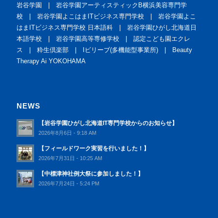
岩谷学園
|
岩谷学園アーティスティックB横浜美容専門学
校
|
岩谷学園よこはまITビジネス専門学校
|
岩谷学園よこ
はまITビジネス専門学校 日本語科
|
岩谷学園ひがし北海道日
本語学校
|
岩谷学園高等専修学校
|
認定こども園エクレ
ス
|
粋生倶楽部
|
Iビリーブ(多機能型事業所)
|
Beauty
Therapy Ai YOKOHAMA
NEWS
【岩谷学園ひがし北海道IT専門学校からのお知らせ】
2026年8月6日 - 9:18 AM
【フィールドワーク実習を行いました！】
2026年7月31日 - 10:25 AM
【中標津神社例大祭に参加しました！】
2026年7月24日 - 5:24 PM